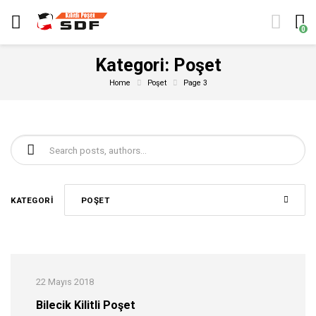
0
Kategori:
Poşet
Home
Poşet
Page 3
Şunu ara:
KATEGORI
POŞET
22 Mayıs 2018
Bilecik Kilitli Poşet