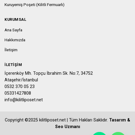
Kuruyemiş Poşeti (Kilitli Fermuarlı)
KURUMSAL
Ana Sayfa
Hakkımızda
İletişim
İLETIŞIM
İçerenköy Mh. Topçu İbrahim Sk. No:7, 34752
Ataşehir/İstanbul
0532 370 05 23
05331427808
info@kilitliposet.net
Copyright ©2025 kilitliposet.net | Tüm Hakları Saklıdır.
Tasarım &
Seo Uzmanı