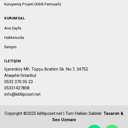
Kuruyemiş Poşeti (Kilitli Fermuarlı)
KURUMSAL
Ana Sayfa
Hakkımızda
İletişim
İLETIŞIM
İçerenköy Mh. Topçu İbrahim Sk. No:7, 34752
Ataşehir/İstanbul
0532 370 05 23
05331427808
info@kilitliposet.net
Copyright ©2025 kilitliposet.net | Tüm Hakları Saklıdır.
Tasarım &
Seo Uzmanı