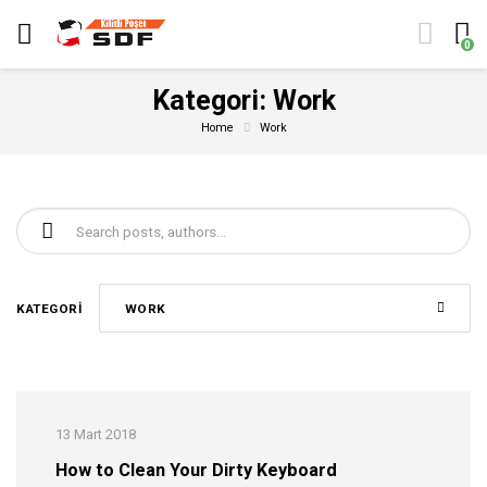
0
Kategori:
Work
Home
Work
Şunu ara:
KATEGORI
WORK
13 Mart 2018
How to Clean Your Dirty Keyboard