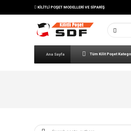
KILITLI POŞET MODELLERI VE SIPARIŞ
Şunu ara:
Tüm Kilit Poşet Katego
Ana Sayfa
Şunu ara: