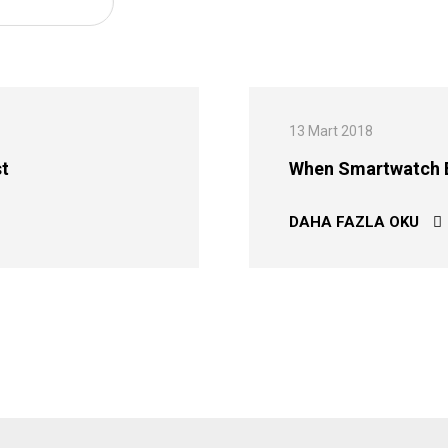
13 Mart 2018
st
When Smartwatch B
IDE THE BLOG POST
WH
DAHA FAZLA OKU