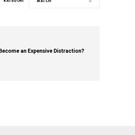
KATEGORI
WATCH
ecome an Expensive Distraction?
EN SMARTWATCH BECOME AN EXPENSIVE DISTRACTION?