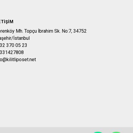
ETIŞIM
erenköy Mh. Topçu İbrahim Sk. No:7, 34752
aşehir/İstanbul
32 370 05 23
331427808
fo@kilitliposet.net