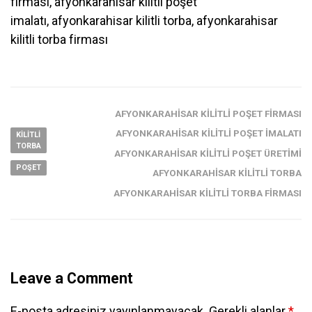
firması, afyonkarahisar kilitli poşet
imalatı, afyonkarahisar kilitli torba, afyonkarahisar
kilitli torba firması
AFYONKARAHISAR KILITLI POŞET FIRMASI
AFYONKARAHISAR KILITLI POŞET IMALATI
KILITLI
TORBA
AFYONKARAHISAR KILITLI POŞET ÜRETIMI
POŞET
AFYONKARAHISAR KILITLI TORBA
AFYONKARAHISAR KILITLI TORBA FIRMASI
Leave a Comment
E-posta adresiniz yayınlanmayacak.
Gerekli alanlar
*