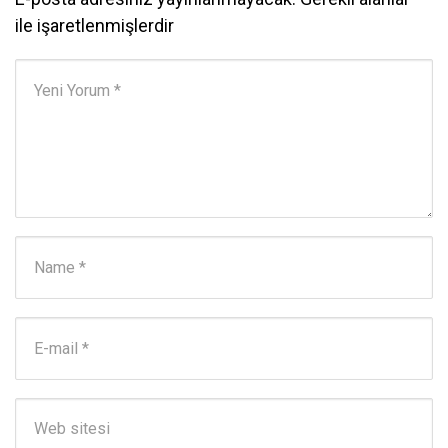
ile işaretlenmişlerdir
Yorumunuz
*
Adı ve Soyadı
*
E-posta Adresi
*
Web sitesi