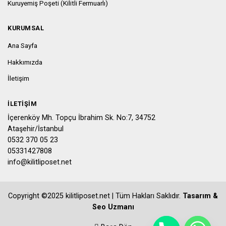
Kuruyemiş Poşeti (Kilitli Fermuarlı)
KURUMSAL
Ana Sayfa
Hakkımızda
İletişim
İLETIŞIM
İçerenköy Mh. Topçu İbrahim Sk. No:7, 34752
Ataşehir/İstanbul
0532 370 05 23
05331427808
info@kilitliposet.net
Copyright ©2025 kilitliposet.net | Tüm Hakları Saklıdır.
Tasarım &
Seo Uzmanı