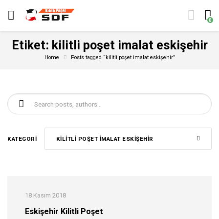
0
Etiket:
kilitli poşet imalat eskişehir
Home
Posts tagged “kilitli poşet imalat eskişehir”
Şunu ara:
KATEGORI
KILITLI POŞET IMALAT ESKIŞEHIR
18 Kasım 2018
Eskişehir Kilitli Poşet