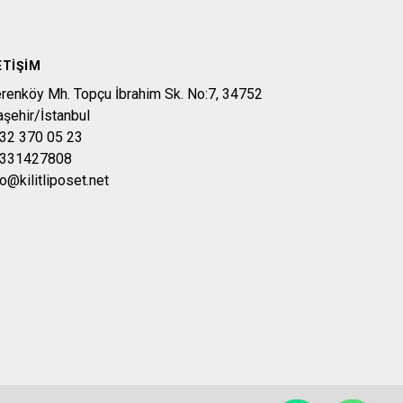
ETIŞIM
erenköy Mh. Topçu İbrahim Sk. No:7, 34752
aşehir/İstanbul
32 370 05 23
331427808
fo@kilitliposet.net