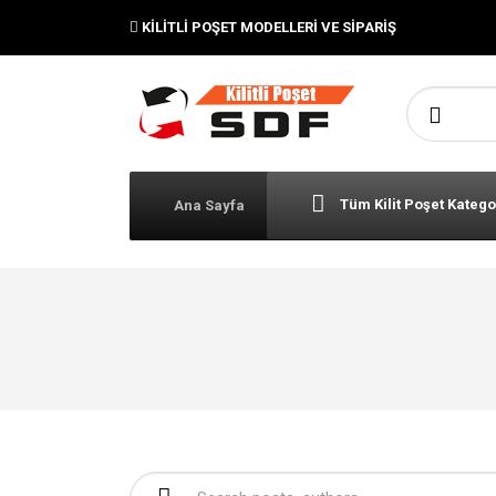
KILITLI POŞET MODELLERI VE SIPARIŞ
Şunu ara:
Tüm Kilit Poşet Katego
Ana Sayfa
Şunu ara: