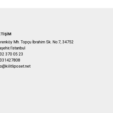
ETIŞIM
erenköy Mh. Topçu İbrahim Sk. No:7, 34752
aşehir/İstanbul
32 370 05 23
331427808
fo@kilitliposet.net