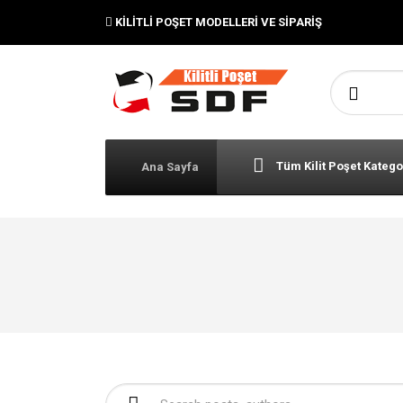
KILITLI POŞET MODELLERI VE SIPARIŞ
Şunu ara:
Tüm Kilit Poşet Katego
Ana Sayfa
Şunu ara: