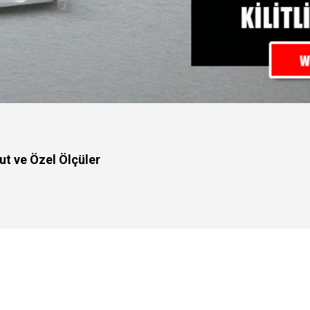
yut ve Özel Ölçüler
LARI 3 STANDART BOYUT VE ÖZEL ÖLÇÜLER