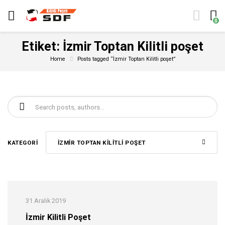
0
Etiket:
İzmir Toptan Kilitli poşet
Home
Posts tagged “İzmir Toptan Kilitli poşet”
Şunu ara:
KATEGORI
İZMIR TOPTAN KILITLI POŞET
31 Aralık 2019
İzmir Kilitli Poşet