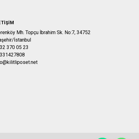
ETIŞIM
erenköy Mh. Topçu İbrahim Sk. No:7, 34752
aşehir/İstanbul
32 370 05 23
331427808
fo@kilitliposet.net