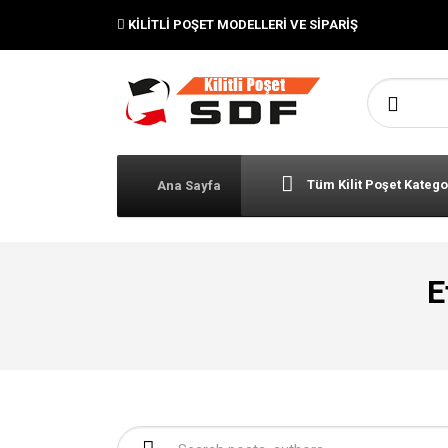
KILITLI POŞET MODELLERI VE SIPARIŞ
Şunu ara:
Tüm Kilit Poşet Katego
Ana Sayfa
E
Şunu ara: