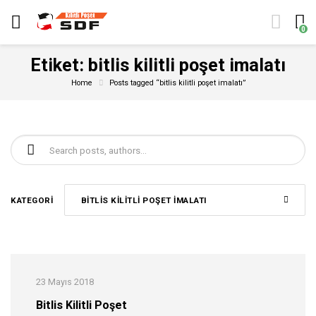
0
Etiket:
bitlis kilitli poşet imalatı
Home
Posts tagged “bitlis kilitli poşet imalatı”
Şunu ara:
KATEGORI
BITLIS KILITLI POŞET IMALATI
23 Mayıs 2018
Bitlis Kilitli Poşet