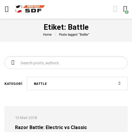
0
Etiket:
Battle
Home
Posts tagged “Battle”
Şunu ara:
KATEGORI
BATTLE
13 Mart 2018
Razor Battle: Electric vs Classic