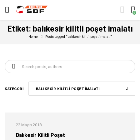
0
Etiket:
balıkesir kilitli poşet imalatı
Home
Posts tagged “balıkesir kilitli poşet imalatı”
Şunu ara:
KATEGORI
BALIKESIR KILITLI POŞET IMALATI
22 Mayıs 2018
Balıkesir Kilitli Poşet