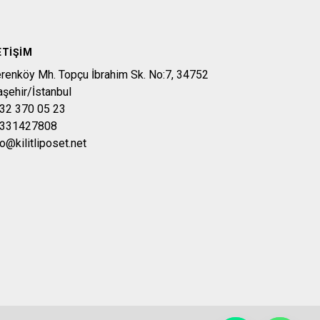
ETIŞIM
erenköy Mh. Topçu İbrahim Sk. No:7, 34752
aşehir/İstanbul
32 370 05 23
331427808
fo@kilitliposet.net