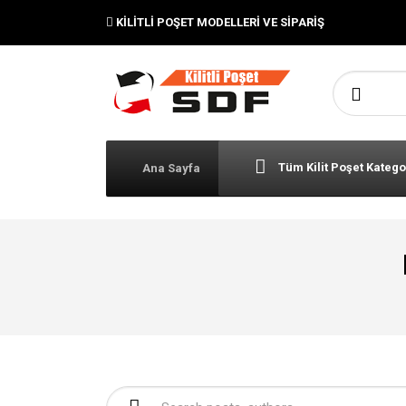
KILITLI POŞET MODELLERI VE SIPARIŞ
Şunu ara:
Tüm Kilit Poşet Katego
Ana Sayfa
Şunu ara: