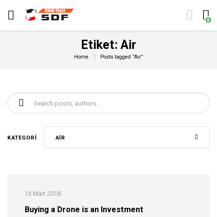
0
Etiket:
Air
Home
Posts tagged “Air”
Şunu ara:
KATEGORI
AIR
13 Mart 2018
Buying a Drone is an Investment