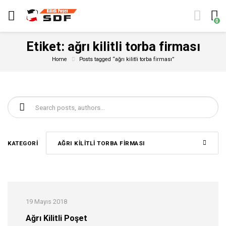
0
Etiket:
ağrı kilitli torba firması
Home
Posts tagged “ağrı kilitli torba firması”
Şunu ara:
KATEGORI
AĞRI KILITLI TORBA FIRMASI
19 Mayıs 2018
Ağrı Kilitli Poşet