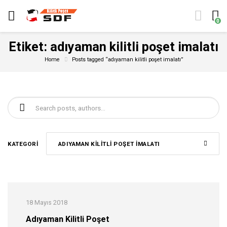
0
Etiket:
adıyaman kilitli poşet imalatı
Home
Posts tagged “adıyaman kilitli poşet imalatı”
Şunu ara:
KATEGORI
ADIYAMAN KILITLI POŞET IMALATI
18 Mayıs 2018
Adıyaman Kilitli Poşet