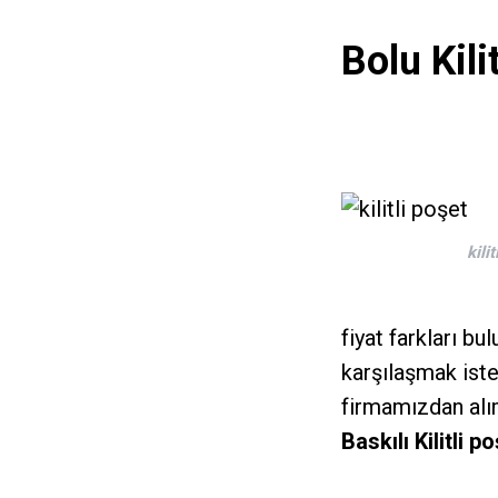
Bolu Kili
kili
fiyat farkları bu
karşılaşmak ist
firmamızdan alı
Baskılı Kilitli p