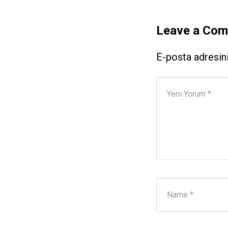
Leave a Co
E-posta adresin
Yorumunuz
*
Adı ve Soyadı
*