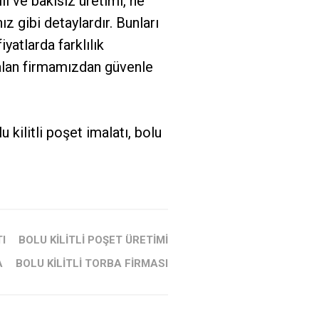
lı ve bakısız üretimi, ne
ız gibi detaylardır. Bunları
yatlarda farklılık
 alan firmamızdan güvenle
lu kilitli poşet imalatı, bolu
I
BOLU KILITLI POŞET ÜRETIMI
A
BOLU KILITLI TORBA FIRMASI