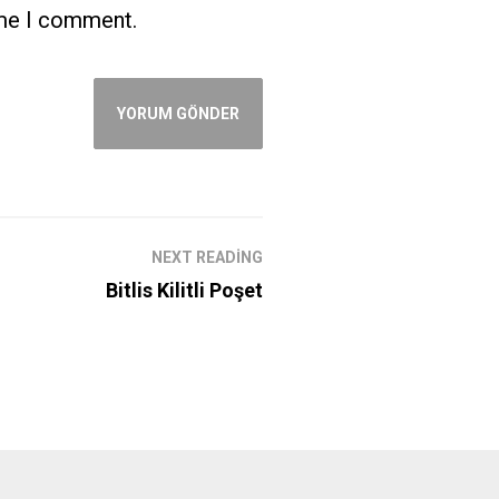
ime I comment.
NEXT READING
Bitlis Kilitli Poşet