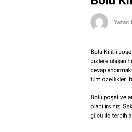
Bolu Kil
Yazar:
Bolu Kilitli poş
bizlere ulaşan he
cevaplandırmakt
tüm özellikleri 
Bolu poşet ve am
olabilirsiniz. S
gücü ile tercih a