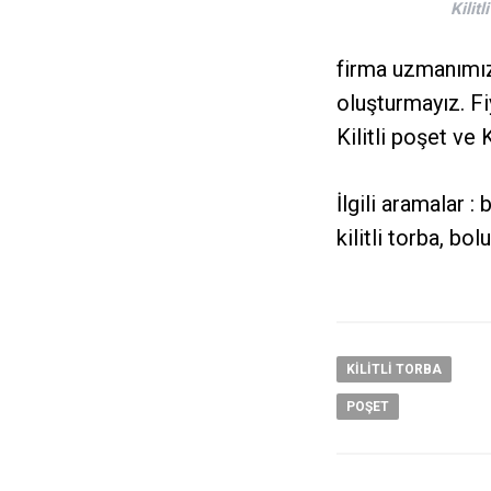
Kilitl
firma uzmanımıza 
oluşturmayız. F
Kilitli poşet ve 
İlgili aramalar : 
kilitli torba, bol
KILITLI TORBA
POŞET