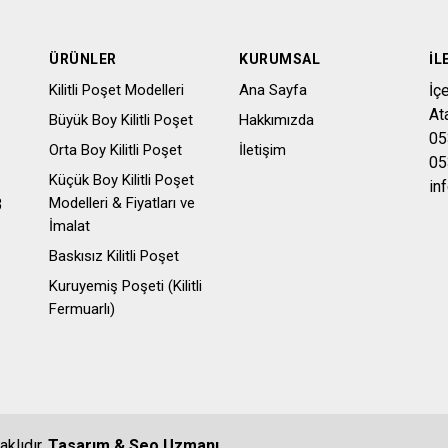
ÜRÜNLER
KURUMSAL
İL
Kilitli Poşet Modelleri
Ana Sayfa
İç
At
Büyük Boy Kilitli Poşet
Hakkımızda
05
Orta Boy Kilitli Poşet
İletişim
05
Küçük Boy Kilitli Poşet
in
Modelleri & Fiyatları ve
3
İmalat
Baskısız Kilitli Poşet
Kuruyemiş Poşeti (Kilitli
Fermuarlı)
aklıdır.
Tasarım & Seo Uzmanı