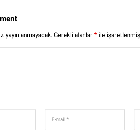
mment
iz yayınlanmayacak.
Gerekli alanlar
*
ile işaretlenmiş
E-posta Adresi
*
We