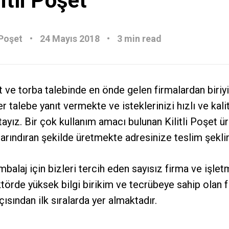
itli Poşet
Poşet
24 Mayıs 2018
3 min read
et ve torba talebinde en önde gelen firmalardan biriy
r talebe yanıt vermekte ve isteklerinizi hızlı ve kalit
ayız. Bir çok kullanım amacı bulunan
Kilitli Poşet
ür
barındıran şekilde üretmekte adresinize teslim şekl
balaj için bizleri tercih eden sayısız firma ve işlet
ektörde yüksek bilgi birikim ve tecrübeye sahip olan
çısından ilk sıralarda yer almaktadır.