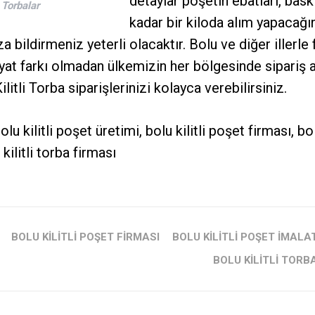
detaylar poşetin ebatları, baskı
i Torbalar
kadar bir kiloda alım yapacağın
bildirmeniz yeterli olacaktır. Bolu ve diğer illerle fi
iyat farkı olmadan ülkemizin her bölgesinde sipariş
Kilitli Torba siparişlerinizi kolayca verebilirsiniz.
bolu kilitli poşet üretimi, bolu kilitli poşet firması, bo
u kilitli torba firması
BOLU KILITLI POŞET FIRMASI
BOLU KILITLI POŞET IMALAT
BOLU KILITLI TORB