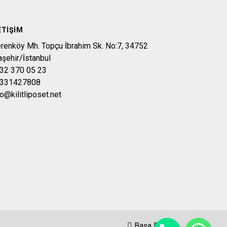
ETIŞIM
erenköy Mh. Topçu İbrahim Sk. No:7, 34752
aşehir/İstanbul
32 370 05 23
331427808
fo@kilitliposet.net
Başa Dön