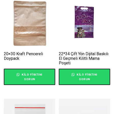
20×30 Kraft Pencereli
22*34 Çift Yön Dijital Baskılı
Doypack
El Geçmeli Kilitli Mama
Poşeti
KILO FIYATINI
KILO FIYATINI
SORUN
SORUN