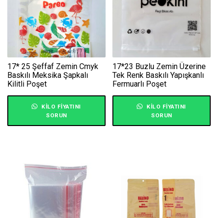
17* 25 Şeffaf Zemin Cmyk
17*23 Buzlu Zemin Üzerine
Baskılı Meksika Şapkalı
Tek Renk Baskılı Yapışkanlı
Kilitli Poşet
Fermuarlı Poşet
KILO FIYATINI
KILO FIYATINI
SORUN
SORUN