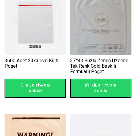
3600 Adet 23x31cm Kilitli
37*43 Buzlu Zemin Üzerine
Poşet
Tek Renk Gold Baskılı
Fermuarlı Poşet
KILO FIYATINI
KILO FIYATINI
SORUN
SORUN