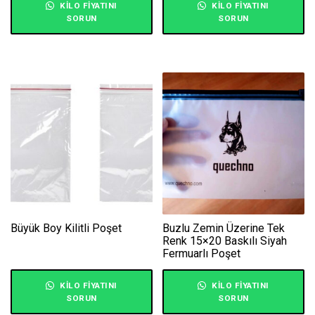
KILO FIYATINI
KILO FIYATINI
SORUN
SORUN
Büyük Boy Kilitli Poşet
Buzlu Zemin Üzerine Tek
Renk 15×20 Baskılı Siyah
Fermuarlı Poşet
KILO FIYATINI
KILO FIYATINI
SORUN
SORUN