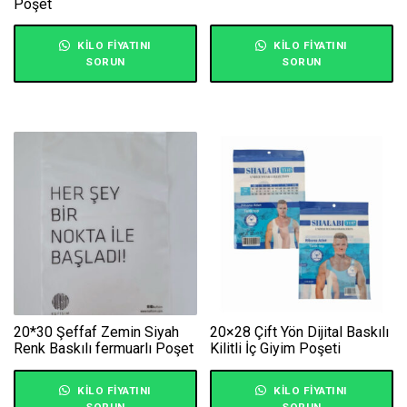
Poşet
KILO FIYATINI
KILO FIYATINI
SORUN
SORUN
20*30 Şeffaf Zemin Siyah
20×28 Çift Yön Dijital Baskılı
Renk Baskılı fermuarlı Poşet
Kilitli İç Giyim Poşeti
KILO FIYATINI
KILO FIYATINI
SORUN
SORUN