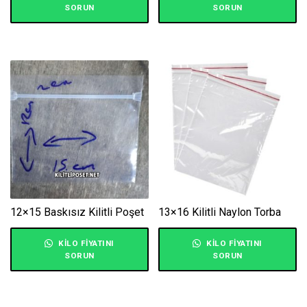
SORUN
SORUN
12×15 Baskısız Kilitli Poşet
13×16 Kilitli Naylon Torba
KILO FIYATINI
KILO FIYATINI
SORUN
SORUN