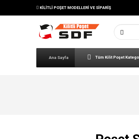
KILITLI POŞET MODELLERI VE SIPARIŞ
Şunu ara:
Tüm Kilit Poşet Katego
Ana Sayfa