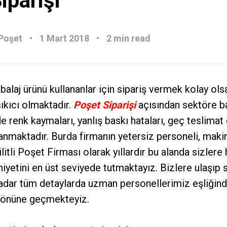
iparişi
Poşet
1 Mart 2018
2 min read
alaj ürünü kullananlar için sipariş vermek kolay ols
sıkıcı olmaktadır.
Poşet Siparişi
açısından sektöre ba
e renk kaymaları, yanlış baskı hataları, geç teslimat 
maktadır. Burda firmanın yetersiz personeli, makina
ilitli Poşet
Firması olarak yıllardır bu alanda sizler
etini en üst seviyede tutmaktayız. Bizlere ulaşıp s
kadar tüm detaylarda uzman personellerimiz eşliğin
 önüne geçmekteyiz.