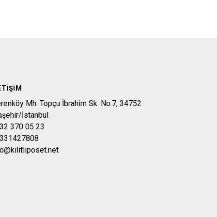
ETIŞIM
erenköy Mh. Topçu İbrahim Sk. No:7, 34752
aşehir/İstanbul
32 370 05 23
331427808
fo@kilitliposet.net