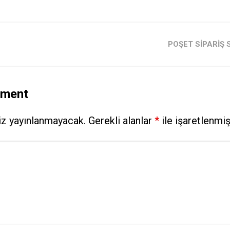
POŞET SIPARIŞ S
mment
iz yayınlanmayacak.
Gerekli alanlar
*
ile işaretlenmiş