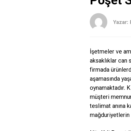
Poşet S
Yazar:
İşetmeler ve amb
aksaklıklar can 
firmada ürünlerd
aşamasında yaşan
oynamaktadır.
K
müşteri memnuniy
teslimat anına 
mağduriyetlerin