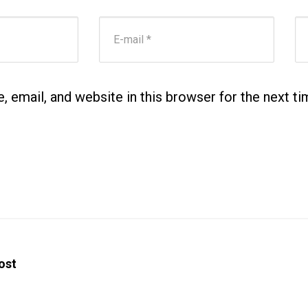
E-posta Adresi
*
We
 email, and website in this browser for the next t
post